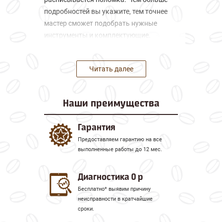
подробностей вы укажите, тем точнее
мастер сможет подобрать нужные
инструменты и комплектующие.
Перед ремонтом, мастера проводят
бесплатную диагностику, которая
Читать далее
помогает выявить место поломки, и
определить стоимость
Наши
преимущества
восстановительных работ. В случае,
если внешний осмотр и частичный
разбор устройства не дал результатов и
Гарантия
исправность не была найдена, мастер
Предоставляем гарантию на все
предложит доставить неисправную
выполненные работы до 12 мес.
кофемашину в мастерскую, где будет
проведена более тщательная
Диагностика 0 р
диагностика и последующий ремонт.
Бесплатно* выявим причину
неисправности в кратчайшие
Какие услуги мы предлагаем
сроки.