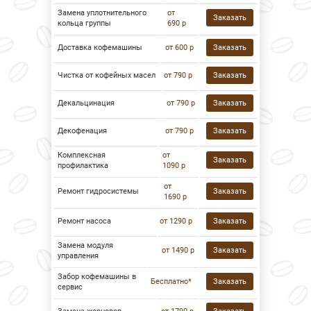
Замена уплотнительного
от
Заказать
кольца группы
690 р
Доставка кофемашины
от 600 р
Заказать
Чистка от кофейных масел
от 790 р
Заказать
Декальцинация
от 790 р
Заказать
Декофенация
от 790 р
Заказать
Комплексная
от
Заказать
профилактика
1090 р
от
Ремонт гидросистемы
Заказать
1690 р
Ремонт насоса
от 1290 р
Заказать
Замена модуля
от 1490 р
Заказать
управления
Забор кофемашины в
Бесплатно*
Заказать
сервис