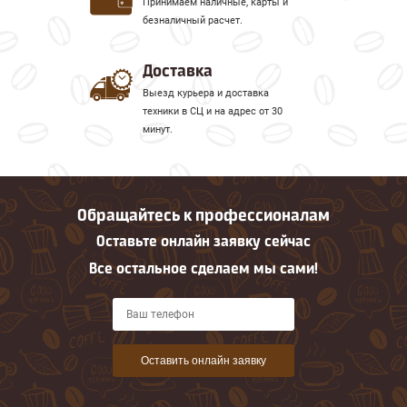
Принимаем наличные, карты и
замена изношенных деталей на
безналичный расчет.
фирменные комплектующие помогут не
только избежать неожиданных
Доставка
поломок, но и улучшить общую работу
Выезд курьера и доставка
всей системы.
техники в СЦ и на адрес от 30
минут.
Обращайтесь к профессионалам
Оставьте онлайн заявку сейчас
Все остальное сделаем мы сами!
Оставить онлайн заявку