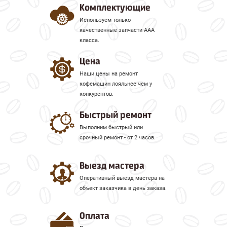
Все восстановительные работы
Комплектующие
проводятся на специальном
Используем только
оборудовании с использованием
качественные запчасти ААА
профессиональных инструментов. Для
класса.
того, чтобы ремонт кофемашин Philips
Цена
был проведен на самом высоком
Наши цены на ремонт
уровне, в сервисном центре работают
кофемашин лояльнее чем у
только высококвалифицированные
конкурентов.
специалисты.
Быстрый ремонт
После проведения ремонта, клиентам
Выполним быстрый или
предлагается заключение договора на
срочный ремонт - от 2 часов.
дальнейшую плановую или разовую
профилактическую работу. Данными
Выезд мастера
услугами могут воспользоваться как
Оперативный выезд мастера на
юридические, так и физические лица.
объект заказчика в день заказа.
Своевременно проведенная чистка
кофемашины с использованием
Оплата
специальных чистящих средств и