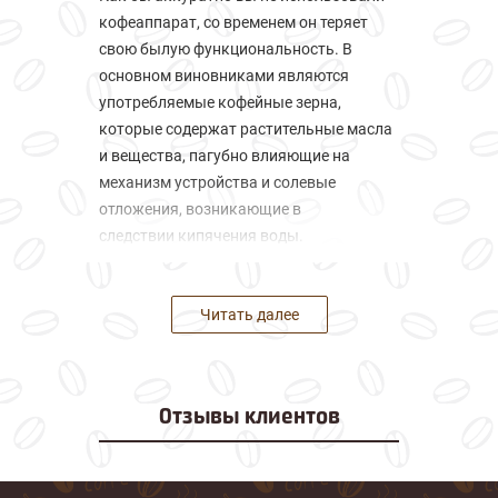
кофеаппарат, со временем он теряет
свою былую функциональность. В
основном виновниками являются
употребляемые кофейные зерна,
которые содержат растительные масла
и вещества, пагубно влияющие на
механизм устройства и солевые
отложения, возникающие в
следствии кипячения воды.
Эти два фактора являются ключевыми
во многих поломках, среди которых
Читать далее
можно выделить следующие:
Готовый кофе не поступает из сопла;
Кофе получается горьким и
Отзывы
клиентов
невкусным;
Отсутствует молочная пена;
Кофемолка не мелет зерна;
Под кофемашиной собирается вода.