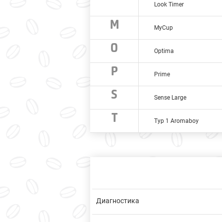
Look Timer
M
MyCup
O
Optima
P
Prime
S
Sense Large
T
Typ 1 Aromaboy
Диагностика