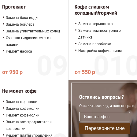
Протекает
Кофе слишком
холодный/горячий
Замена бака воды
Замена термостата
Замена бойлера
Замена температурного
Замена уплотнительных колец
датчика
Очистка гидросистемы от
Замена пароблока
накипи
Настройка кофемашины
Ремонт насоса
от 950 р
от 550 р
Не молет кофе
Остались вопросы?
Замена жерновов
Оставьте заявку, и наш операто
Замена кофемолки
Ремонт кофемолки
Замена электродвигателя
Перезвоните мне
кофемолки
Ремонт платы управления