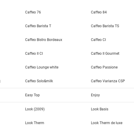
Caffeo 76
Caffeo 84
Caffeo Barista T
Caffeo Barista TS
Caffeo Bistro Bordeaux
Caffeo CI
Caffeo II CI
Caffeo II Gourmet
Caffeo Lounge white
Caffeo Passione
k
Caffeo Solo&milk
Caffeo Varianza CSP
Easy Top
Enjoy
Look (2009)
Look Basis
Look Therm
Look Therm de luxe