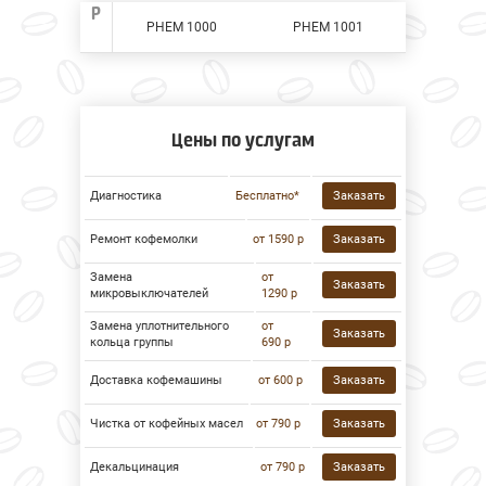
P
PHEM 1000
PHEM 1001
Цены по услугам
Диагностика
Бесплатно*
Заказать
Ремонт кофемолки
от 1590 р
Заказать
Замена
от
Заказать
микровыключателей
1290 р
Замена уплотнительного
от
Заказать
кольца группы
690 р
Доставка кофемашины
от 600 р
Заказать
Чистка от кофейных масел
от 790 р
Заказать
Декальцинация
от 790 р
Заказать