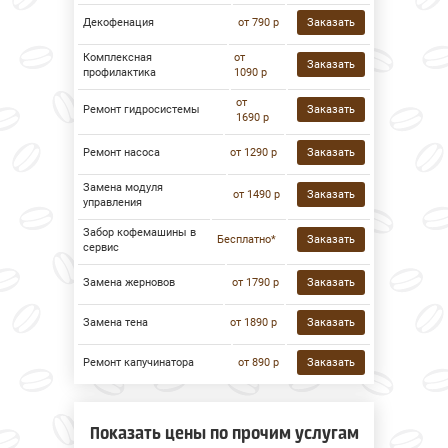
Декофенация
от 790 р
Заказать
Комплексная
от
Заказать
профилактика
1090 р
от
Ремонт гидросистемы
Заказать
1690 р
Ремонт насоса
от 1290 р
Заказать
Замена модуля
от 1490 р
Заказать
управления
Забор кофемашины в
Бесплатно*
Заказать
сервис
Замена жерновов
от 1790 р
Заказать
Замена тена
от 1890 р
Заказать
Ремонт капучинатора
от 890 р
Заказать
Показать цены по прочим услугам