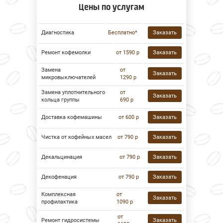
Цены по услугам
Диагностика
Бесплатно*
Заказать
Ремонт кофемолки
от 1590 р
Заказать
Замена
от
Заказать
микровыключателей
1290 р
Замена уплотнительного
от
Заказать
кольца группы
690 р
Доставка кофемашины
от 600 р
Заказать
Чистка от кофейных масел
от 790 р
Заказать
Декальцинация
от 790 р
Заказать
Декофенация
от 790 р
Заказать
Комплексная
от
Заказать
профилактика
1090 р
от
Ремонт гидросистемы
Заказать