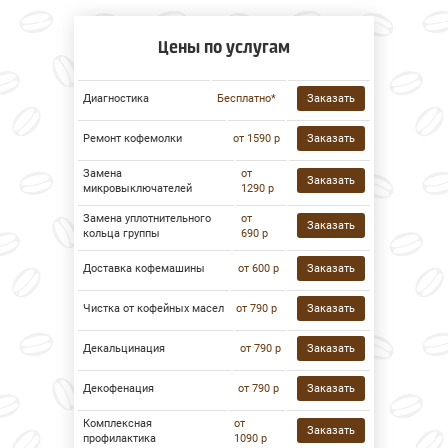
Цены по услугам
Диагностика
Бесплатно*
Заказать
Ремонт кофемолки
от 1590 р
Заказать
Замена
от
Заказать
микровыключателей
1290 р
Замена уплотнительного
от
Заказать
кольца группы
690 р
Доставка кофемашины
от 600 р
Заказать
Чистка от кофейных масел
от 790 р
Заказать
Декальцинация
от 790 р
Заказать
Декофенация
от 790 р
Заказать
Комплексная
от
Заказать
профилактика
1090 р