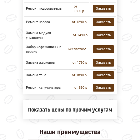
от
Ремонт гидросистемы
Заказать
1690 р
Ремонт насоса
от 1290 р
Заказать
Замена модуля
от 1490 р
Заказать
управления
Забор кофемашины в
Бесплатно*
Заказать
сервис
Замена жерновов
от 1790 р
Заказать
Замена тена
от 1890 р
Заказать
Ремонт капучинатора
от 890 р
Заказать
Показать цены по прочим услугам
Наши
преимущества