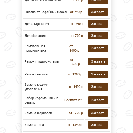
Доставка кофемашины
от 600 р
Заказать
Чистка от кофейных масел
от 790 р
Заказать
Декальцинация
от 790 р
Заказать
Декофенация
от 790 р
Заказать
Комплексная
от
Заказать
профилактика
1090 р
от
Ремонт гидросистемы
Заказать
1690 р
Ремонт насоса
от 1290 р
Заказать
Замена модуля
от 1490 р
Заказать
управления
Забор кофемашины в
Бесплатно*
Заказать
сервис
Замена жерновов
от 1790 р
Заказать
Замена тена
от 1890 р
Заказать