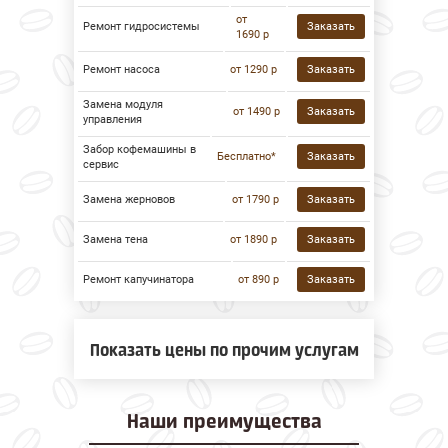
от
Ремонт гидросистемы
Заказать
1690 р
Ремонт насоса
от 1290 р
Заказать
Замена модуля
от 1490 р
Заказать
управления
Забор кофемашины в
Бесплатно*
Заказать
сервис
Замена жерновов
от 1790 р
Заказать
Замена тена
от 1890 р
Заказать
Ремонт капучинатора
от 890 р
Заказать
Показать цены по прочим услугам
Наши
преимущества