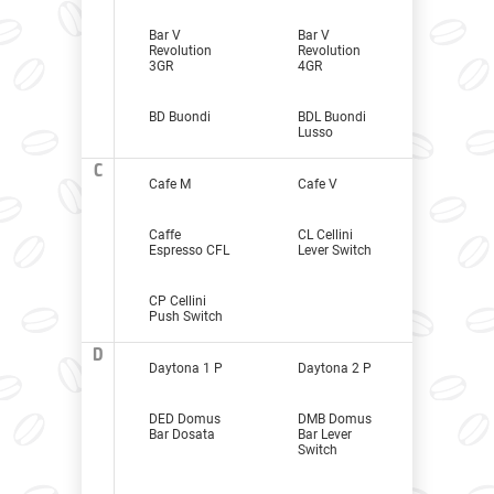
Bar V
Bar V
Revolution
Revolution
3GR
4GR
BD Buondi
BDL Buondi
Lusso
C
Cafe M
Cafe V
Caffe
CL Cellini
Espresso CFL
Lever Switch
CP Cellini
Push Switch
D
Daytona 1 P
Daytona 2 P
DED Domus
DMB Domus
Bar Dosata
Bar Lever
Switch