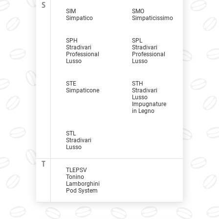
S
SIM
SMO
Simpatico
Simpaticissimo
SPH
SPL
Stradivari
Stradivari
Professional
Professional
Lusso
Lusso
STE
STH
Simpaticone
Stradivari
Lusso
Impugnature
in Legno
STL
Stradivari
Lusso
T
TLEPSV
Tonino
Lamborghini
Pod System