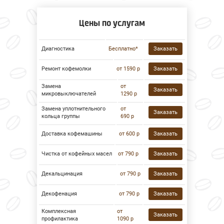
Цены по услугам
Диагностика
Бесплатно*
Заказать
Ремонт кофемолки
от 1590 р
Заказать
Замена
от
Заказать
микровыключателей
1290 р
Замена уплотнительного
от
Заказать
кольца группы
690 р
Доставка кофемашины
от 600 р
Заказать
Чистка от кофейных масел
от 790 р
Заказать
Декальцинация
от 790 р
Заказать
Декофенация
от 790 р
Заказать
Комплексная
от
Заказать
профилактика
1090 р