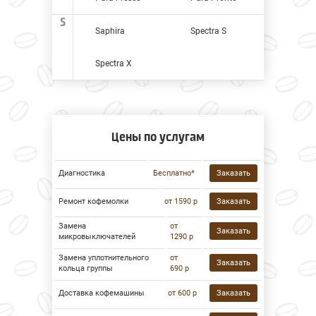
S
Saphira
Spectra S
Spectra X
Цены по услугам
Диагностика
Бесплатно*
Заказать
Ремонт кофемолки
от 1590 р
Заказать
Замена
от
Заказать
микровыключателей
1290 р
Замена уплотнительного
от
Заказать
кольца группы
690 р
Доставка кофемашины
от 600 р
Заказать