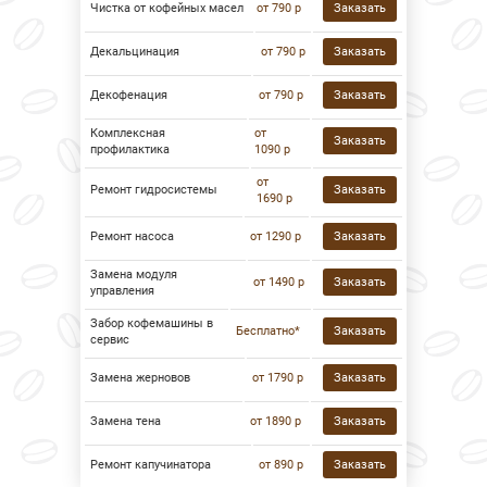
Чистка от кофейных масел
от 790 р
Заказать
Декальцинация
от 790 р
Заказать
Декофенация
от 790 р
Заказать
Комплексная
от
Заказать
профилактика
1090 р
от
Ремонт гидросистемы
Заказать
1690 р
Ремонт насоса
от 1290 р
Заказать
Замена модуля
от 1490 р
Заказать
управления
Забор кофемашины в
Бесплатно*
Заказать
сервис
Замена жерновов
от 1790 р
Заказать
Замена тена
от 1890 р
Заказать
Ремонт капучинатора
от 890 р
Заказать