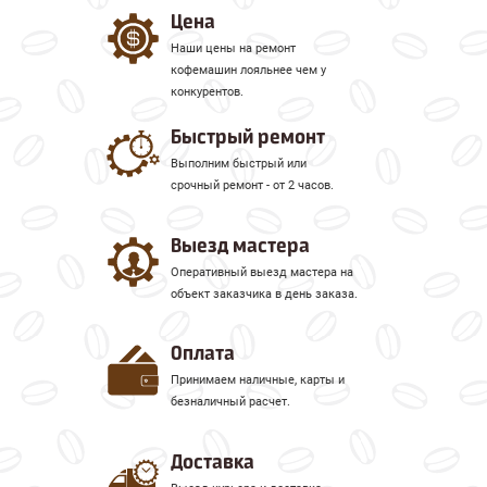
Цена
кофемашин Franke:
Наши цены на ремонт
устройство не включается
кофемашин лояльнее чем у
вода для кофе не греется
конкурентов.
отсутствует подача воды
Быстрый ремонт
кофемолка не перемалывает кофе
кофемашина протекает
Выполним быстрый или
аппарат не наливает кофе
срочный ремонт - от 2 часов.
При обнаружении данных
Выезд мастера
неисправностей, лучше сразу
Оперативный выезд мастера на
обратиться к профессионалу, который
объект заказчика в день заказа.
устранит все поломки. К тому же, в
попытке починить устройство
Оплата
самостоятельно, можно усугубить
неисправность, что значительно
Принимаем наличные, карты и
безналичный расчет.
повысит стоимость ремонта. Вот
почему Вам стоит обратиться к
Доставка
профессионалам своего дела – в наш
сервисный центр.