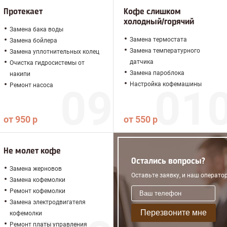
Протекает
Кофе слишком
холодный/горячий
Замена бака воды
Замена термостата
Замена бойлера
Замена температурного
Замена уплотнительных колец
датчика
Очистка гидросистемы от
Замена пароблока
накипи
Настройка кофемашины
Ремонт насоса
от 950 р
от 550 р
Не молет кофе
Остались вопросы?
Замена жерновов
Оставьте заявку, и наш операто
Замена кофемолки
Ремонт кофемолки
Замена электродвигателя
Перезвоните мне
кофемолки
Ремонт платы управления