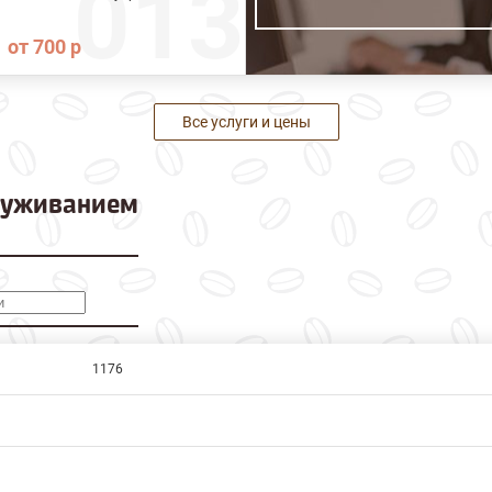
от 700 р
Все услуги и цены
луживанием
1176