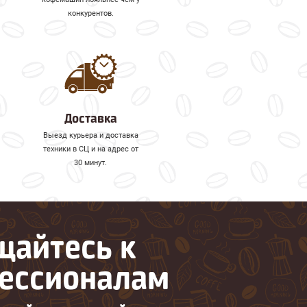
конкурентов.
Доставка
Выезд курьера и доставка
техники в СЦ и на адрес от
30 минут.
щайтесь к
ессионалам