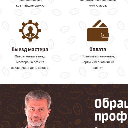
кратчайшие сроки.
ААА класса.
Выезд мастера
Оплата
Оперативный выезд
Принимаем наличные,
мастера на объект
карты и безналичный
заказчика в день заказа.
расчет.
Обра
проф