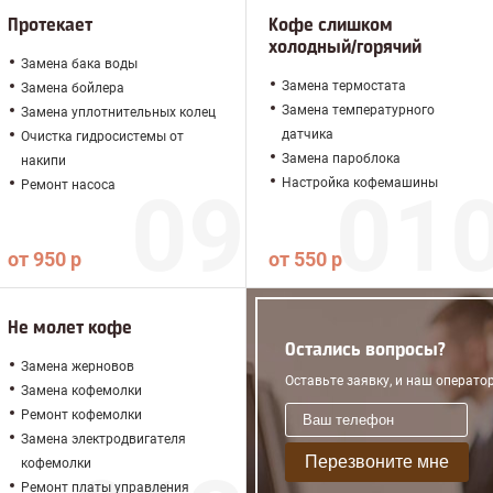
Протекает
Кофе слишком
холодный/горячий
Замена бака воды
Замена термостата
Замена бойлера
Замена температурного
Замена уплотнительных колец
датчика
Очистка гидросистемы от
Замена пароблока
накипи
Настройка кофемашины
Ремонт насоса
от 950 р
от 550 р
Не молет кофе
Остались вопросы?
Замена жерновов
Оставьте заявку, и наш операто
Замена кофемолки
Ремонт кофемолки
Замена электродвигателя
Перезвоните мне
кофемолки
Ремонт платы управления